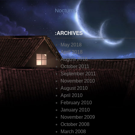
Skip
Nocturns
to
content
:ARCHIVES
May 2018
April 2018
August 2016
October 2011
September 2011
November 2010
August 2010
April 2010
February 2010
January 2010
November 2009
October 2008
March 2008