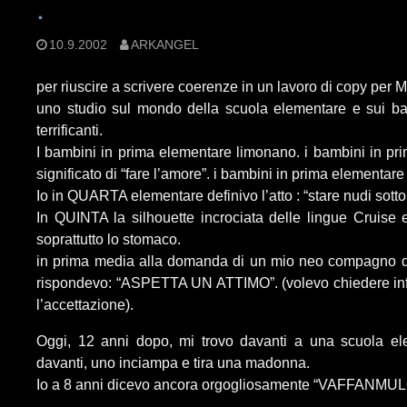
.
10.9.2002
ARKANGEL
per riuscire a scrivere coerenze in un lavoro di copy per 
uno studio sul mondo della scuola elementare e sui ba
terrificanti.
I bambini in prima elementare limonano. i bambini in pr
significato di “fare l’amore”. i bambini in prima element
Io in QUARTA elementare definivo l’atto : “stare nudi sotto
In QUINTA la silhouette incrociata delle lingue Cruise
soprattutto lo stomaco.
in prima media alla domanda di un mio neo compagno di
rispondevo: “ASPETTA UN ATTIMO”. (volevo chiedere inf
l’accettazione).
Oggi, 12 anni dopo, mi trovo davanti a una scuola el
davanti, uno inciampa e tira una madonna.
Io a 8 anni dicevo ancora orgogliosamente “VAFFANMUL