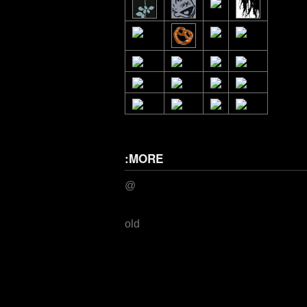
:MORE
@
old