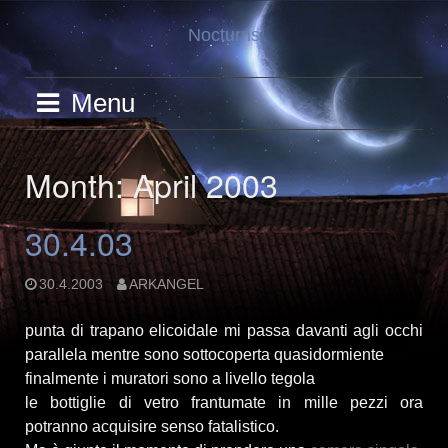
Skip
Nocturns
to
content
Menu
Month: April 2003
30.4.03
30.4.2003
ARKANGEL
punta di trapano elicoidale mi passa davanti agli occhi
parallela mentre sono sottocoperta quasidormiente
finalmente i muratori sono a livello tegola
le bottiglie di vetro frantumate in mille pezzi ora
potranno acquisire senso fatalistico.