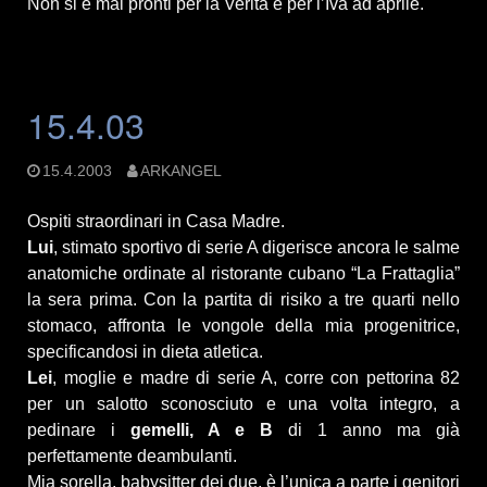
Non si è mai pronti per la Verità e per l’Iva ad aprile.
15.4.03
15.4.2003
ARKANGEL
Ospiti straordinari in Casa Madre.
Lui
, stimato sportivo di serie A digerisce ancora le salme
anatomiche ordinate al ristorante cubano “La Frattaglia”
la sera prima. Con la partita di risiko a tre quarti nello
stomaco, affronta le vongole della mia progenitrice,
specificandosi in dieta atletica.
Lei
, moglie e madre di serie A, corre con pettorina 82
per un salotto sconosciuto e una volta integro, a
pedinare i
gemelli, A e B
di 1 anno ma già
perfettamente deambulanti.
Mia sorella, babysitter dei due, è l’unica a parte i genitori