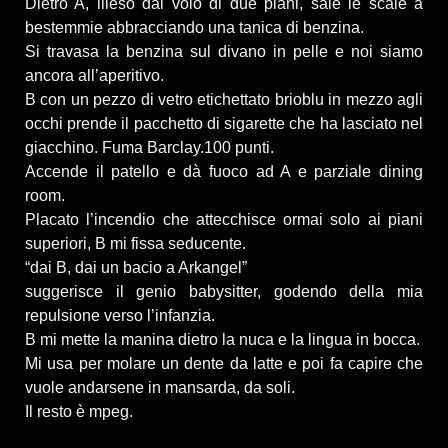
Dietro A, illeso dal volo di due piani, sale le scale a
bestemmie abbracciando una tanica di benzina.
Si travasa la benzina sul divano in pelle e noi siamo
ancora all’aperitivo.
B con un pezzo di vetro etichettato brioblu in mezzo agli
occhi prende il pacchetto di sigarette che ha lasciato nel
giacchino. Fuma Barclay.100 punti.
Accende il patello e dà fuoco ad A e parziale dining
room.
Placato l’incendio che attecchisce ormai solo ai piani
superiori, B mi fissa seducente.
“dai B, dai un bacio a Arkangel”
suggerisce il genio babysitter, godendo della mia
repulsione verso l’infanzia.
B mi mette la manina dietro la nuca e la lingua in bocca.
Mi usa per molare un dente da latte e poi fa capire che
vuole andarsene in mansarda, da soli.
Il resto è mpeg.