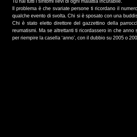
Tu hai tutti i sintomi lievi di ogni malattia incurabile.
Il problema è che svariate persone ti ricordano il numer
qualche evento di svolta. Chi si è sposato con una buddist
Chi è stato eletto direttore del gazzettino della parroc
reumatismi. Ma se altrettanti ti ricordassero in che anno 
per riempire la casella ‘anno’, con il dubbio su 2005 o 20