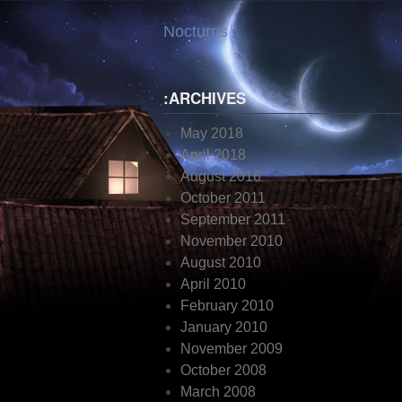
Skip
Nocturns
to
content
:ARCHIVES
May 2018
April 2018
August 2016
October 2011
September 2011
November 2010
August 2010
April 2010
February 2010
January 2010
November 2009
October 2008
March 2008