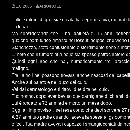
1.6.2005
ARKANGEL
Tutti i sintomi di qualsiasi malattia degenerativa, incurabil
Tu li hai.
Ma considerando che li hai dall’età di 16 anni potre
qualche barbiturico rimasto nei tessuti adiposi che viene r
Stanchezza, stato confusionale e stordimento sono sinto
E’ noto che il tumore alla pelle sia spesso patrocinatore de
Quindi ogni neo che hai, numericamente tre, braccio
maligno.
Tra l’altro i nei possono trovarsi anche nascosti dai capelli
Anche sul palato e nel buco del culo.
Vai dal dermatologo e ti ritrovi due dita nel culo.
Tuo nonno, dopo aver bevuto due damigiane di chianti, dic
Lui è andato a 72 anni ed è morto un mese dopo.
Oggi all’improvviso ti sei resa conto che devi scrivere 27 n
A 27 anni tuo padre quando faceva la spesa al gs comprav
e feci. Tua madre aveva i capezzoli smangiucchiati da neo