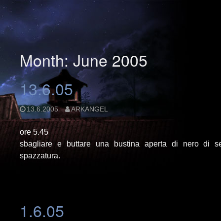
Month: June 2005
13.6.05
13.6.2005
ARKANGEL
ore 5.45
sbagliare e buttare una bustina aperta di nero di se
spazzatura.
1.6.05