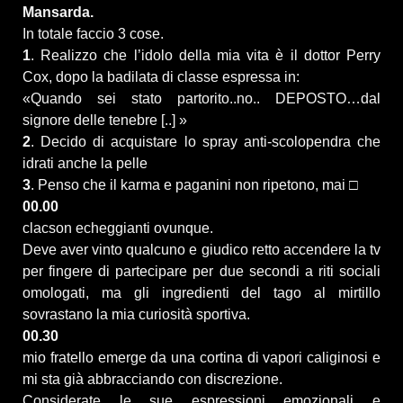
Mansarda.
In totale faccio 3 cose.
1
. Realizzo che l’idolo della mia vita è il dottor Perry
Cox, dopo la badilata di classe espressa in:
«Quando sei stato partorito..no.. DEPOSTO…dal
signore delle tenebre [..] »
2
. Decido di acquistare lo spray anti-scolopendra che
idrati anche la pelle
3
. Penso che il karma e paganini non ripetono, mai □
00.00
clacson echeggianti ovunque.
Deve aver vinto qualcuno e giudico retto accendere la tv
per fingere di partecipare per due secondi a riti sociali
omologati, ma gli ingredienti del tago al mirtillo
sovrastano la mia curiosità sportiva.
00.30
mio fratello emerge da una cortina di vapori caliginosi e
mi sta già abbracciando con discrezione.
Considerate le sue espressioni emozionali e