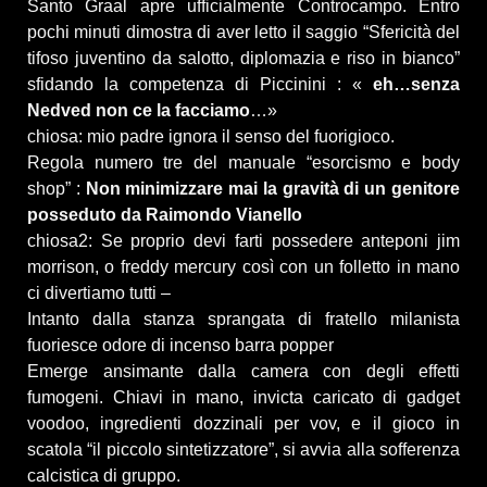
Santo Graal apre ufficialmente Controcampo. Entro
pochi minuti dimostra di aver letto il saggio “Sfericità del
tifoso juventino da salotto, diplomazia e riso in bianco”
sfidando la competenza di Piccinini : «
eh…senza
Nedved non ce la facciamo
…»
chiosa: mio padre ignora il senso del fuorigioco.
Regola numero tre del manuale “esorcismo e body
shop” :
Non minimizzare mai la gravità di un genitore
posseduto da Raimondo Vianello
chiosa2: Se proprio devi farti possedere anteponi jim
morrison, o freddy mercury così con un folletto in mano
ci divertiamo tutti –
Intanto dalla stanza sprangata di fratello milanista
fuoriesce odore di incenso barra popper
Emerge ansimante dalla camera con degli effetti
fumogeni. Chiavi in mano, invicta caricato di gadget
voodoo, ingredienti dozzinali per vov, e il gioco in
scatola “il piccolo sintetizzatore”, si avvia alla sofferenza
calcistica di gruppo.