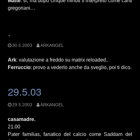
Matte
: si, ma dopo cinque minuti li interpreto come canti
gregoriani…
.
30.5.2003
ARKANGEL
Ark
: valutazione a freddo su matrix reloaded..
Ferruccio
: provo a vederlo anche da sveglio, poi ti dico.
29.5.03
29.5.2003
ARKANGEL
casamadre.
21.00
Pater familias, fanatico del calcio come Saddam del