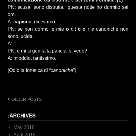
PN: scusa, sono distrutta.. questa notte ho dormito sei
ore.
A:
capisco
. dicevamo.
PN: se non dormo le mie
o t t o o r e
canoniche non
sono lucida.
A: …
PN: e mi si gonfia la pancia, si vede?
A: mioddio, tantissimo.
(Odio la fonetica di “
canoniche
”)
Posts
OLDER POSTS
navigation
:ARCHIVES
May 2018
April 2018