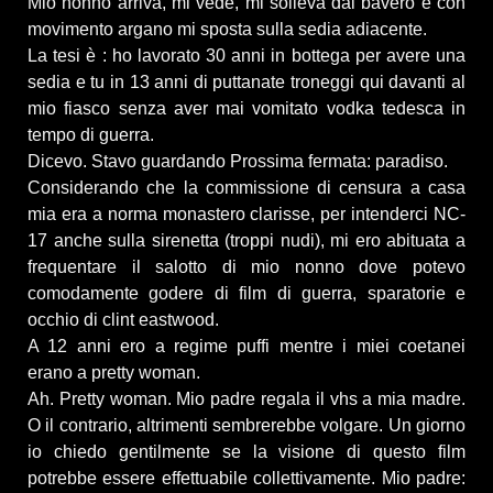
Mio nonno arriva, mi vede, mi solleva dal bavero e con
movimento argano mi sposta sulla sedia adiacente.
La tesi è : ho lavorato 30 anni in bottega per avere una
sedia e tu in 13 anni di puttanate troneggi qui davanti al
mio fiasco senza aver mai vomitato vodka tedesca in
tempo di guerra.
Dicevo. Stavo guardando Prossima fermata: paradiso.
Considerando che la commissione di censura a casa
mia era a norma monastero clarisse, per intenderci NC-
17 anche sulla sirenetta (troppi nudi), mi ero abituata a
frequentare il salotto di mio nonno dove potevo
comodamente godere di film di guerra, sparatorie e
occhio di clint eastwood.
A 12 anni ero a regime puffi mentre i miei coetanei
erano a pretty woman.
Ah. Pretty woman. Mio padre regala il vhs a mia madre.
O il contrario, altrimenti sembrerebbe volgare. Un giorno
io chiedo gentilmente se la visione di questo film
potrebbe essere effettuabile collettivamente. Mio padre: