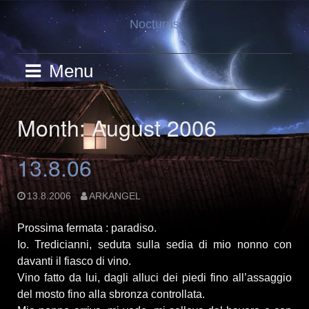
Skip
Nocturns
to
content
Menu
Month: August 2006
13.8.06
13.8.2006
ARKANGEL
Prossima fermata : paradiso.
Io. Tredicianni, seduta sulla sedia di mio nonno con
davanti il fiasco di vino.
Vino fatto da lui, dagli alluci dei piedi fino all’assaggio
del mosto fino alla sbronza controllata.