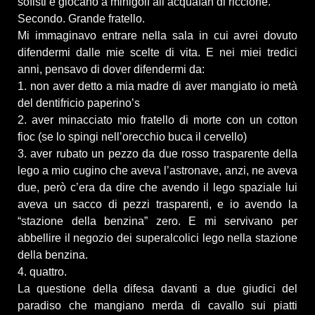
sofisti e giocano a minigolf all’acquafan di riccione.
Secondo. Grande fratello.
Mi immaginavo entrare nella sala in cui avrei dovuto
difendermi dalle mie scelte di vita. E nei miei tredici
anni, pensavo di dover difendermi da:
1. non aver detto a mia madre di aver mangiato io metà
del dentifricio paperino’s
2. aver minacciato mio fratello di morte con un cotton
fioc (se lo spingi nell’orecchio buca il cervello)
3. aver rubato un pezzo da due rosso trasparente della
lego a mio cugino che aveva l’astronave, anzi, ne aveva
due, però c’era da dire che avendo il lego spaziale lui
aveva un sacco di pezzi trasparenti, e io avendo la
“stazione della benzina” zero. E mi servivano per
abbellire il negozio dei superalcolici lego nella stazione
della benzina.
4. quattro.
La questione della difesa davanti a due giudici del
paradiso che mangiano merda di cavallo sui piatti