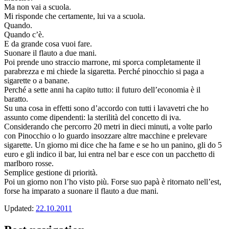
Ma non vai a scuola.
Mi risponde che certamente, lui va a scuola.
Quando.
Quando c’è.
E da grande cosa vuoi fare.
Suonare il flauto a due mani.
Poi prende uno straccio marrone, mi sporca completamente il
parabrezza e mi chiede la sigaretta. Perché pinocchio si paga a
sigarette o a banane.
Perché a sette anni ha capito tutto: il futuro dell’economia è il
baratto.
Su una cosa in effetti sono d’accordo con tutti i lavavetri che ho
assunto come dipendenti: la sterilità del concetto di iva.
Considerando che percorro 20 metri in dieci minuti, a volte parlo
con Pinocchio o lo guardo insozzare altre macchine e prelevare
sigarette. Un giorno mi dice che ha fame e se ho un panino, gli do 5
euro e gli indico il bar, lui entra nel bar e esce con un pacchetto di
marlboro rosse.
Semplice gestione di priorità.
Poi un giorno non l’ho visto più. Forse suo papà è ritornato nell’est,
forse ha imparato a suonare il flauto a due mani.
Updated:
22.10.2011