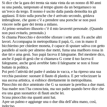
Si dice che la gara dei trenta sia stata vinta da un nonno di 80 anni
su una panda, tamponato al tempo giusto da un bergamasco su
un’iveco da tergo. Il nonno è uscito dalla panda demolita tra gli
applausi. Il tizio sulla porsche che è arrivato secondo, gridava
imbroglione, che gusto c’è a prendere una porsche se non puoi
vincere nelle gare dei trenta a milano.
Al primo semaforo illusorio c’è il mio lavavetri personale. (Quando
non puoi evitarlo, prenotalo.)
Si chiama Pinocchio e dovrebbe sfiorare i sette anni. Fa anche altri
lavori. Accompagna in metropolitana il papà, G, con in mano il
bicchierino per chiedere moneta, è capace di sputare saliva con getto
parallelo al suolo per almeno due metri, fuma una marlboro rossa in
due tiri e ama gesù. Suo papà faceva il falegname. Bel mestiere dico,
anche il papà di gesù che si chiamava G come il tuo faceva il
falegname, anche gesù avrebbe fatto il falegname se non si fosse
buttato in politica.
Poi però l’attività del padre è andata in vacca, e ha ripreso una sua
vecchia passione: suonare il flauto di plastica. E per velocizzare la
sua ascesa artistica, si esibisce direttamente in metropolitana.
Pinocchio mi dice ammirato che G sa suonare la perelisa a due mani.
Sua madre non l’ha conosciuta, ma suo padre quando beve dice che
era una gran suonatrice di flauti anche lei.
Scusa pinocchio ma quanti anni hai.
Apre un palmo e aggiunge una o due dita dell’altra mano, così,
indeciso.